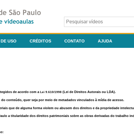
 DE USO
CRÉDITOS
CONTATO
AJUDA
otegidos de acordo com a
(Lei de Direitos Autorais ou LDA).
Lei 9.610/1998
o do conteúdo, quer seja por meio de metadados vinculados à mídia de acesso.
riais que de alguma forma violem ou abusem dos direitos e da propriedade intelectua
lo a titularidade dos direitos patrimoniais sobre as obras derivadas do trabalho in
so: