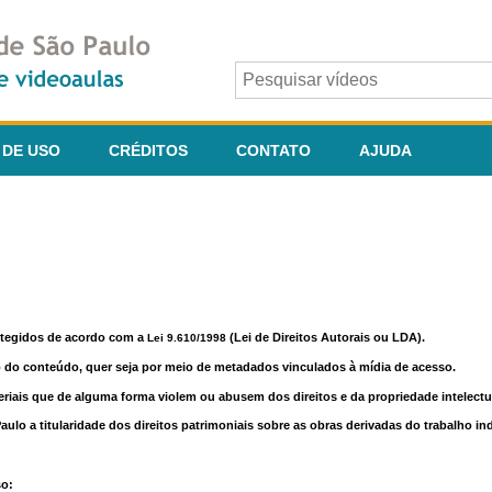
 DE USO
CRÉDITOS
CONTATO
AJUDA
otegidos de acordo com a
(Lei de Direitos Autorais ou LDA).
Lei 9.610/1998
o do conteúdo, quer seja por meio de metadados vinculados à mídia de acesso.
riais que de alguma forma violem ou abusem dos direitos e da propriedade intelectua
lo a titularidade dos direitos patrimoniais sobre as obras derivadas do trabalho in
so: