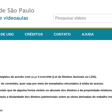
 DE USO
CRÉDITOS
CONTATO
AJUDA
otegidos de acordo com a
(Lei de Direitos Autorais ou LDA).
Lei 9.610/1998
o do conteúdo, quer seja por meio de metadados vinculados à mídia de acesso.
riais que de alguma forma violem ou abusem dos direitos e da propriedade intelectua
lo a titularidade dos direitos patrimoniais sobre as obras derivadas do trabalho in
so: