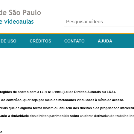
 DE USO
CRÉDITOS
CONTATO
AJUDA
otegidos de acordo com a
(Lei de Direitos Autorais ou LDA).
Lei 9.610/1998
o do conteúdo, quer seja por meio de metadados vinculados à mídia de acesso.
riais que de alguma forma violem ou abusem dos direitos e da propriedade intelectua
lo a titularidade dos direitos patrimoniais sobre as obras derivadas do trabalho in
so: