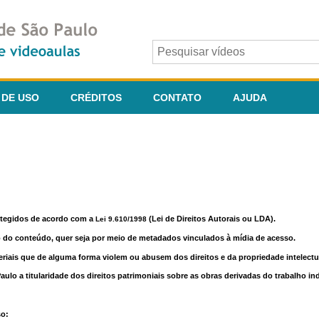
 DE USO
CRÉDITOS
CONTATO
AJUDA
otegidos de acordo com a
(Lei de Direitos Autorais ou LDA).
Lei 9.610/1998
o do conteúdo, quer seja por meio de metadados vinculados à mídia de acesso.
riais que de alguma forma violem ou abusem dos direitos e da propriedade intelectua
lo a titularidade dos direitos patrimoniais sobre as obras derivadas do trabalho in
so: