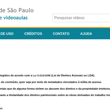
 DE USO
CRÉDITOS
CONTATO
AJUDA
otegidos de acordo com a
(Lei de Direitos Autorais ou LDA).
Lei 9.610/1998
o do conteúdo, quer seja por meio de metadados vinculados à mídia de acesso.
riais que de alguma forma violem ou abusem dos direitos e da propriedade intelectua
lo a titularidade dos direitos patrimoniais sobre as obras derivadas do trabalho in
so: