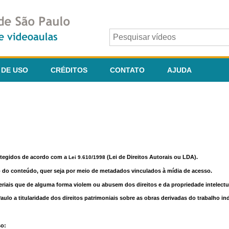
 DE USO
CRÉDITOS
CONTATO
AJUDA
otegidos de acordo com a
(Lei de Direitos Autorais ou LDA).
Lei 9.610/1998
o do conteúdo, quer seja por meio de metadados vinculados à mídia de acesso.
riais que de alguma forma violem ou abusem dos direitos e da propriedade intelectua
lo a titularidade dos direitos patrimoniais sobre as obras derivadas do trabalho in
so: