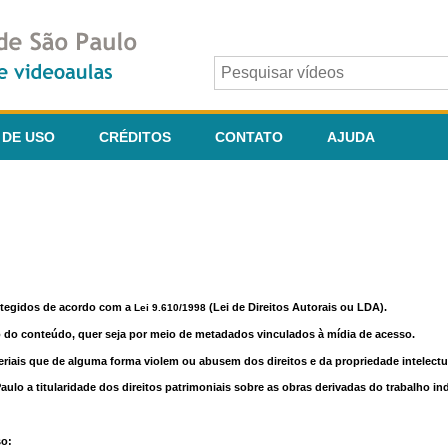
 DE USO
CRÉDITOS
CONTATO
AJUDA
otegidos de acordo com a
(Lei de Direitos Autorais ou LDA).
Lei 9.610/1998
o do conteúdo, quer seja por meio de metadados vinculados à mídia de acesso.
riais que de alguma forma violem ou abusem dos direitos e da propriedade intelectua
lo a titularidade dos direitos patrimoniais sobre as obras derivadas do trabalho in
so: