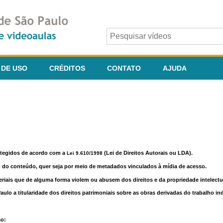
 DE USO
CRÉDITOS
CONTATO
AJUDA
otegidos de acordo com a
(Lei de Direitos Autorais ou LDA).
Lei 9.610/1998
o do conteúdo, quer seja por meio de metadados vinculados à mídia de acesso.
riais que de alguma forma violem ou abusem dos direitos e da propriedade intelectua
lo a titularidade dos direitos patrimoniais sobre as obras derivadas do trabalho in
so: