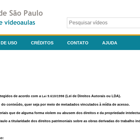
 DE USO
CRÉDITOS
CONTATO
AJUDA
otegidos de acordo com a
(Lei de Direitos Autorais ou LDA).
Lei 9.610/1998
o do conteúdo, quer seja por meio de metadados vinculados à mídia de acesso.
riais que de alguma forma violem ou abusem dos direitos e da propriedade intelectua
lo a titularidade dos direitos patrimoniais sobre as obras derivadas do trabalho in
so: