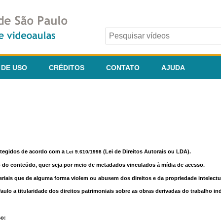
 DE USO
CRÉDITOS
CONTATO
AJUDA
otegidos de acordo com a
(Lei de Direitos Autorais ou LDA).
Lei 9.610/1998
o do conteúdo, quer seja por meio de metadados vinculados à mídia de acesso.
riais que de alguma forma violem ou abusem dos direitos e da propriedade intelectua
lo a titularidade dos direitos patrimoniais sobre as obras derivadas do trabalho in
so: