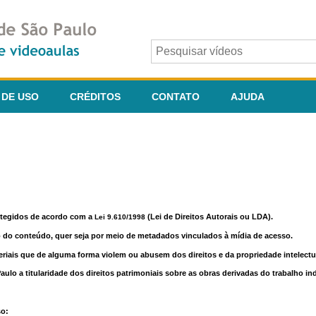
 DE USO
CRÉDITOS
CONTATO
AJUDA
otegidos de acordo com a
(Lei de Direitos Autorais ou LDA).
Lei 9.610/1998
o do conteúdo, quer seja por meio de metadados vinculados à mídia de acesso.
riais que de alguma forma violem ou abusem dos direitos e da propriedade intelectua
lo a titularidade dos direitos patrimoniais sobre as obras derivadas do trabalho in
so: