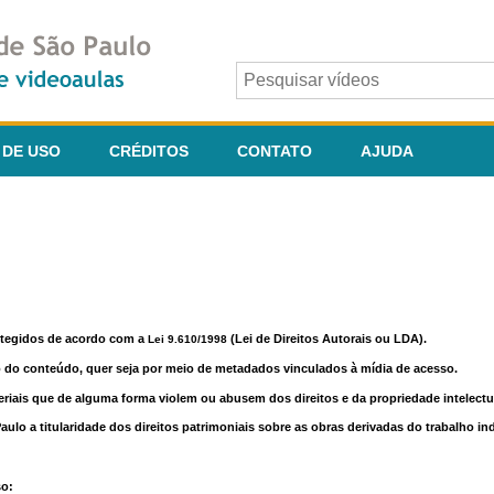
 DE USO
CRÉDITOS
CONTATO
AJUDA
otegidos de acordo com a
(Lei de Direitos Autorais ou LDA).
Lei 9.610/1998
o do conteúdo, quer seja por meio de metadados vinculados à mídia de acesso.
riais que de alguma forma violem ou abusem dos direitos e da propriedade intelectua
lo a titularidade dos direitos patrimoniais sobre as obras derivadas do trabalho in
so: