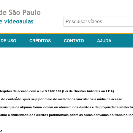
 DE USO
CRÉDITOS
CONTATO
AJUDA
otegidos de acordo com a
(Lei de Direitos Autorais ou LDA).
Lei 9.610/1998
o do conteúdo, quer seja por meio de metadados vinculados à mídia de acesso.
riais que de alguma forma violem ou abusem dos direitos e da propriedade intelectua
lo a titularidade dos direitos patrimoniais sobre as obras derivadas do trabalho in
so: