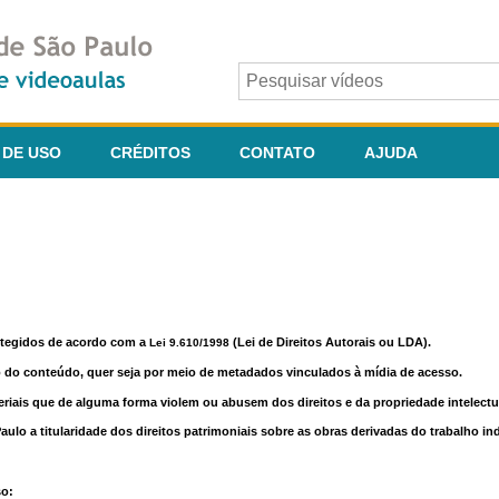
 DE USO
CRÉDITOS
CONTATO
AJUDA
otegidos de acordo com a
(Lei de Direitos Autorais ou LDA).
Lei 9.610/1998
o do conteúdo, quer seja por meio de metadados vinculados à mídia de acesso.
riais que de alguma forma violem ou abusem dos direitos e da propriedade intelectua
lo a titularidade dos direitos patrimoniais sobre as obras derivadas do trabalho in
so: