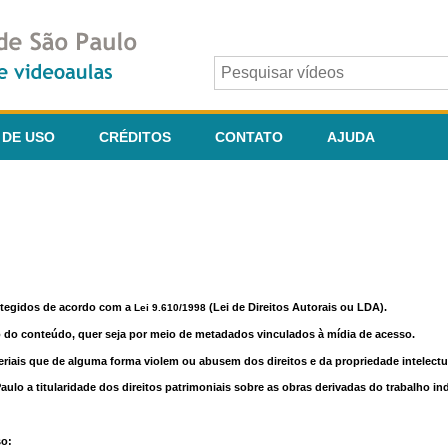
 DE USO
CRÉDITOS
CONTATO
AJUDA
otegidos de acordo com a
(Lei de Direitos Autorais ou LDA).
Lei 9.610/1998
o do conteúdo, quer seja por meio de metadados vinculados à mídia de acesso.
riais que de alguma forma violem ou abusem dos direitos e da propriedade intelectua
lo a titularidade dos direitos patrimoniais sobre as obras derivadas do trabalho in
so: