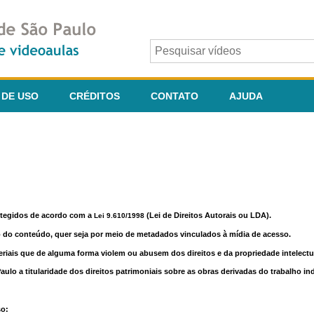
 DE USO
CRÉDITOS
CONTATO
AJUDA
otegidos de acordo com a
(Lei de Direitos Autorais ou LDA).
Lei 9.610/1998
o do conteúdo, quer seja por meio de metadados vinculados à mídia de acesso.
riais que de alguma forma violem ou abusem dos direitos e da propriedade intelectua
lo a titularidade dos direitos patrimoniais sobre as obras derivadas do trabalho in
so: