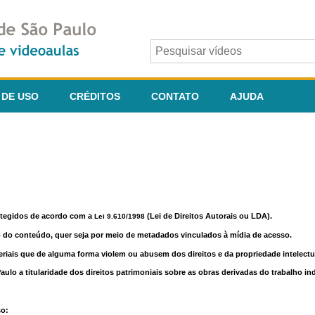
 DE USO
CRÉDITOS
CONTATO
AJUDA
otegidos de acordo com a
(Lei de Direitos Autorais ou LDA).
Lei 9.610/1998
o do conteúdo, quer seja por meio de metadados vinculados à mídia de acesso.
riais que de alguma forma violem ou abusem dos direitos e da propriedade intelectua
lo a titularidade dos direitos patrimoniais sobre as obras derivadas do trabalho in
so: