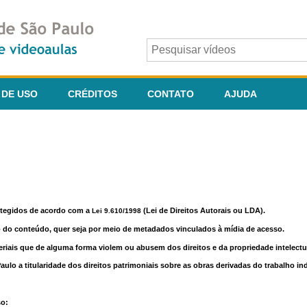
 DE USO
CRÉDITOS
CONTATO
AJUDA
otegidos de acordo com a
(Lei de Direitos Autorais ou LDA).
Lei 9.610/1998
o do conteúdo, quer seja por meio de metadados vinculados à mídia de acesso.
riais que de alguma forma violem ou abusem dos direitos e da propriedade intelectua
lo a titularidade dos direitos patrimoniais sobre as obras derivadas do trabalho in
so: