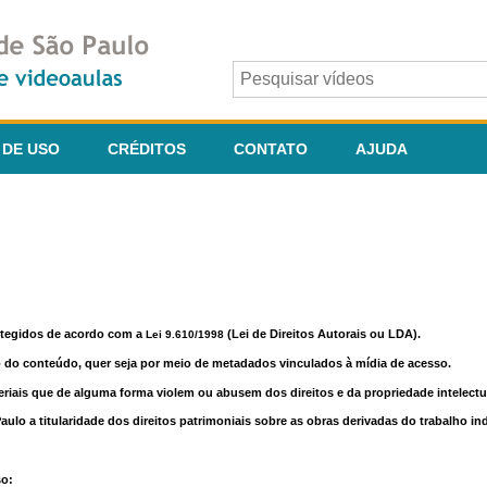
 DE USO
CRÉDITOS
CONTATO
AJUDA
otegidos de acordo com a
(Lei de Direitos Autorais ou LDA).
Lei 9.610/1998
o do conteúdo, quer seja por meio de metadados vinculados à mídia de acesso.
riais que de alguma forma violem ou abusem dos direitos e da propriedade intelectua
lo a titularidade dos direitos patrimoniais sobre as obras derivadas do trabalho in
so: