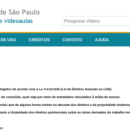
 DE USO
CRÉDITOS
CONTATO
AJUDA
otegidos de acordo com a
(Lei de Direitos Autorais ou LDA).
Lei 9.610/1998
o do conteúdo, quer seja por meio de metadados vinculados à mídia de acesso.
riais que de alguma forma violem ou abusem dos direitos e da propriedade intelectua
lo a titularidade dos direitos patrimoniais sobre as obras derivadas do trabalho in
so: