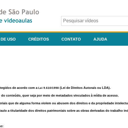
 DE USO
CRÉDITOS
CONTATO
AJUDA
otegidos de acordo com a
(Lei de Direitos Autorais ou LDA).
Lei 9.610/1998
o do conteúdo, quer seja por meio de metadados vinculados à mídia de acesso.
riais que de alguma forma violem ou abusem dos direitos e da propriedade intelectua
lo a titularidade dos direitos patrimoniais sobre as obras derivadas do trabalho in
so: