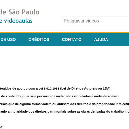
 DE USO
CRÉDITOS
CONTATO
AJUDA
otegidos de acordo com a
(Lei de Direitos Autorais ou LDA).
Lei 9.610/1998
o do conteúdo, quer seja por meio de metadados vinculados à mídia de acesso.
riais que de alguma forma violem ou abusem dos direitos e da propriedade intelectua
lo a titularidade dos direitos patrimoniais sobre as obras derivadas do trabalho in
so: