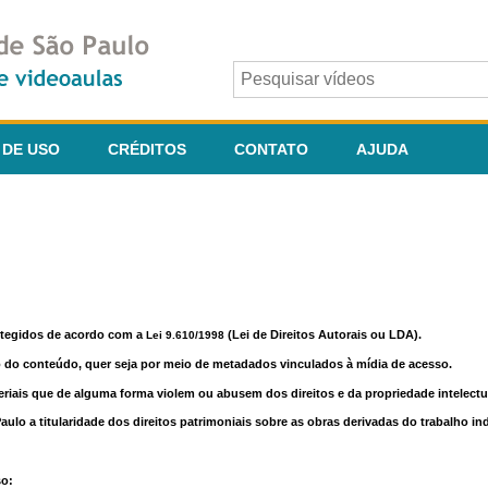
 DE USO
CRÉDITOS
CONTATO
AJUDA
otegidos de acordo com a
(Lei de Direitos Autorais ou LDA).
Lei 9.610/1998
o do conteúdo, quer seja por meio de metadados vinculados à mídia de acesso.
riais que de alguma forma violem ou abusem dos direitos e da propriedade intelectua
lo a titularidade dos direitos patrimoniais sobre as obras derivadas do trabalho in
so: