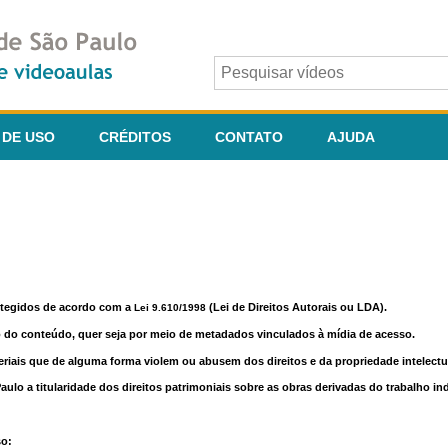
 DE USO
CRÉDITOS
CONTATO
AJUDA
otegidos de acordo com a
(Lei de Direitos Autorais ou LDA).
Lei 9.610/1998
o do conteúdo, quer seja por meio de metadados vinculados à mídia de acesso.
riais que de alguma forma violem ou abusem dos direitos e da propriedade intelectua
lo a titularidade dos direitos patrimoniais sobre as obras derivadas do trabalho in
so: