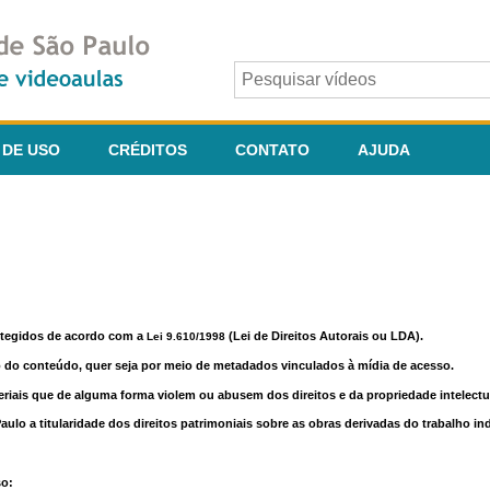
 DE USO
CRÉDITOS
CONTATO
AJUDA
otegidos de acordo com a
(Lei de Direitos Autorais ou LDA).
Lei 9.610/1998
o do conteúdo, quer seja por meio de metadados vinculados à mídia de acesso.
riais que de alguma forma violem ou abusem dos direitos e da propriedade intelectua
lo a titularidade dos direitos patrimoniais sobre as obras derivadas do trabalho in
so: