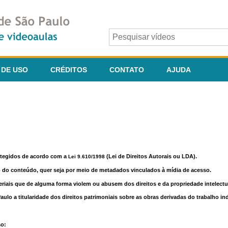
 DE USO
CRÉDITOS
CONTATO
AJUDA
otegidos de acordo com a
(Lei de Direitos Autorais ou LDA).
Lei 9.610/1998
o do conteúdo, quer seja por meio de metadados vinculados à mídia de acesso.
riais que de alguma forma violem ou abusem dos direitos e da propriedade intelectua
lo a titularidade dos direitos patrimoniais sobre as obras derivadas do trabalho in
so: