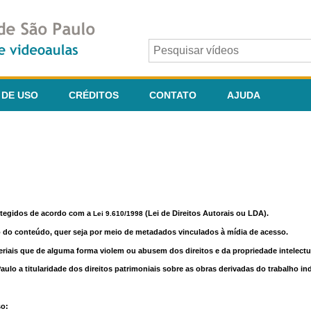
 DE USO
CRÉDITOS
CONTATO
AJUDA
otegidos de acordo com a
(Lei de Direitos Autorais ou LDA).
Lei 9.610/1998
o do conteúdo, quer seja por meio de metadados vinculados à mídia de acesso.
riais que de alguma forma violem ou abusem dos direitos e da propriedade intelectua
lo a titularidade dos direitos patrimoniais sobre as obras derivadas do trabalho in
so: