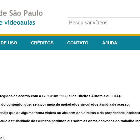
 DE USO
CRÉDITOS
CONTATO
AJUDA
otegidos de acordo com a
(Lei de Direitos Autorais ou LDA).
Lei 9.610/1998
o do conteúdo, quer seja por meio de metadados vinculados à mídia de acesso.
riais que de alguma forma violem ou abusem dos direitos e da propriedade intelectua
lo a titularidade dos direitos patrimoniais sobre as obras derivadas do trabalho in
so: