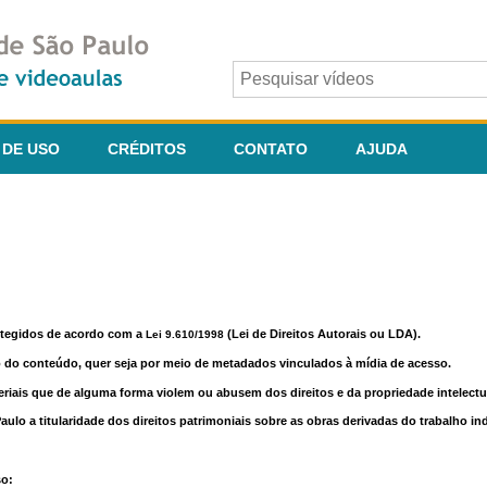
 DE USO
CRÉDITOS
CONTATO
AJUDA
otegidos de acordo com a
(Lei de Direitos Autorais ou LDA).
Lei 9.610/1998
o do conteúdo, quer seja por meio de metadados vinculados à mídia de acesso.
riais que de alguma forma violem ou abusem dos direitos e da propriedade intelectua
lo a titularidade dos direitos patrimoniais sobre as obras derivadas do trabalho in
so: