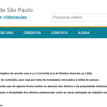
 DE USO
CRÉDITOS
CONTATO
AJUDA
otegidos de acordo com a
(Lei de Direitos Autorais ou LDA).
Lei 9.610/1998
o do conteúdo, quer seja por meio de metadados vinculados à mídia de acesso.
riais que de alguma forma violem ou abusem dos direitos e da propriedade intelectua
lo a titularidade dos direitos patrimoniais sobre as obras derivadas do trabalho in
so: