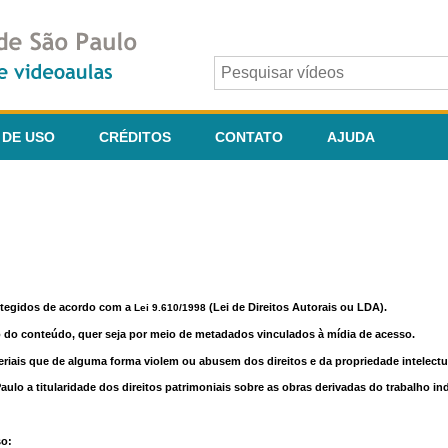
 DE USO
CRÉDITOS
CONTATO
AJUDA
otegidos de acordo com a
(Lei de Direitos Autorais ou LDA).
Lei 9.610/1998
o do conteúdo, quer seja por meio de metadados vinculados à mídia de acesso.
riais que de alguma forma violem ou abusem dos direitos e da propriedade intelectua
lo a titularidade dos direitos patrimoniais sobre as obras derivadas do trabalho in
so: