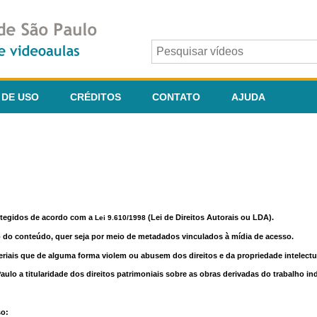
 DE USO
CRÉDITOS
CONTATO
AJUDA
otegidos de acordo com a
(Lei de Direitos Autorais ou LDA).
Lei 9.610/1998
o do conteúdo, quer seja por meio de metadados vinculados à mídia de acesso.
riais que de alguma forma violem ou abusem dos direitos e da propriedade intelectua
lo a titularidade dos direitos patrimoniais sobre as obras derivadas do trabalho in
so: