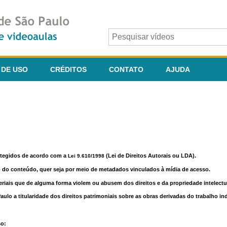
 DE USO
CRÉDITOS
CONTATO
AJUDA
otegidos de acordo com a
(Lei de Direitos Autorais ou LDA).
Lei 9.610/1998
o do conteúdo, quer seja por meio de metadados vinculados à mídia de acesso.
riais que de alguma forma violem ou abusem dos direitos e da propriedade intelectua
lo a titularidade dos direitos patrimoniais sobre as obras derivadas do trabalho in
so: