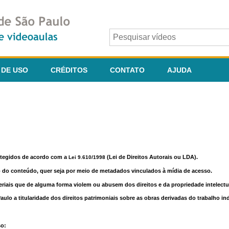
 DE USO
CRÉDITOS
CONTATO
AJUDA
otegidos de acordo com a
(Lei de Direitos Autorais ou LDA).
Lei 9.610/1998
o do conteúdo, quer seja por meio de metadados vinculados à mídia de acesso.
riais que de alguma forma violem ou abusem dos direitos e da propriedade intelectua
lo a titularidade dos direitos patrimoniais sobre as obras derivadas do trabalho in
so: