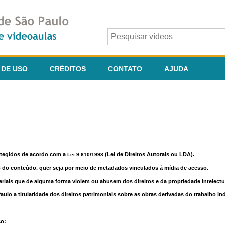
 DE USO
CRÉDITOS
CONTATO
AJUDA
otegidos de acordo com a
(Lei de Direitos Autorais ou LDA).
Lei 9.610/1998
o do conteúdo, quer seja por meio de metadados vinculados à mídia de acesso.
riais que de alguma forma violem ou abusem dos direitos e da propriedade intelectua
lo a titularidade dos direitos patrimoniais sobre as obras derivadas do trabalho in
so: