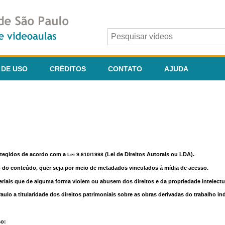
 DE USO
CRÉDITOS
CONTATO
AJUDA
otegidos de acordo com a
(Lei de Direitos Autorais ou LDA).
Lei 9.610/1998
o do conteúdo, quer seja por meio de metadados vinculados à mídia de acesso.
riais que de alguma forma violem ou abusem dos direitos e da propriedade intelectua
lo a titularidade dos direitos patrimoniais sobre as obras derivadas do trabalho in
so: