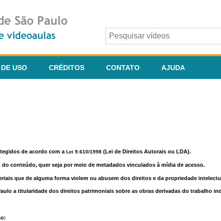
 DE USO
CRÉDITOS
CONTATO
AJUDA
otegidos de acordo com a
(Lei de Direitos Autorais ou LDA).
Lei 9.610/1998
o do conteúdo, quer seja por meio de metadados vinculados à mídia de acesso.
riais que de alguma forma violem ou abusem dos direitos e da propriedade intelectua
lo a titularidade dos direitos patrimoniais sobre as obras derivadas do trabalho in
so: