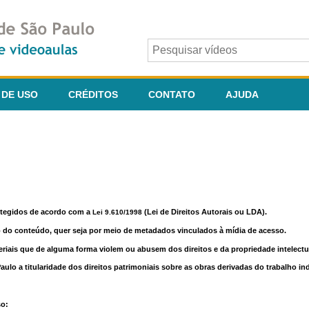
 DE USO
CRÉDITOS
CONTATO
AJUDA
otegidos de acordo com a
(Lei de Direitos Autorais ou LDA).
Lei 9.610/1998
o do conteúdo, quer seja por meio de metadados vinculados à mídia de acesso.
riais que de alguma forma violem ou abusem dos direitos e da propriedade intelectua
lo a titularidade dos direitos patrimoniais sobre as obras derivadas do trabalho in
so: