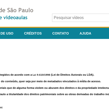
 DE USO
CRÉDITOS
CONTATO
AJUDA
otegidos de acordo com a
(Lei de Direitos Autorais ou LDA).
Lei 9.610/1998
o do conteúdo, quer seja por meio de metadados vinculados à mídia de acesso.
riais que de alguma forma violem ou abusem dos direitos e da propriedade intelectua
lo a titularidade dos direitos patrimoniais sobre as obras derivadas do trabalho in
so: