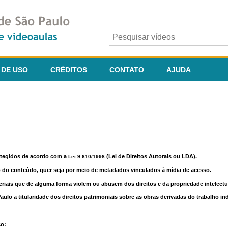
 DE USO
CRÉDITOS
CONTATO
AJUDA
otegidos de acordo com a
(Lei de Direitos Autorais ou LDA).
Lei 9.610/1998
o do conteúdo, quer seja por meio de metadados vinculados à mídia de acesso.
riais que de alguma forma violem ou abusem dos direitos e da propriedade intelectua
lo a titularidade dos direitos patrimoniais sobre as obras derivadas do trabalho in
so: