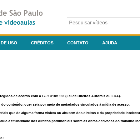
 DE USO
CRÉDITOS
CONTATO
AJUDA
otegidos de acordo com a
(Lei de Direitos Autorais ou LDA).
Lei 9.610/1998
o do conteúdo, quer seja por meio de metadados vinculados à mídia de acesso.
riais que de alguma forma violem ou abusem dos direitos e da propriedade intelectua
lo a titularidade dos direitos patrimoniais sobre as obras derivadas do trabalho in
so: