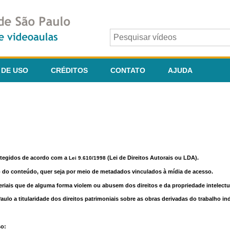
 DE USO
CRÉDITOS
CONTATO
AJUDA
otegidos de acordo com a
(Lei de Direitos Autorais ou LDA).
Lei 9.610/1998
o do conteúdo, quer seja por meio de metadados vinculados à mídia de acesso.
riais que de alguma forma violem ou abusem dos direitos e da propriedade intelectua
lo a titularidade dos direitos patrimoniais sobre as obras derivadas do trabalho in
so: