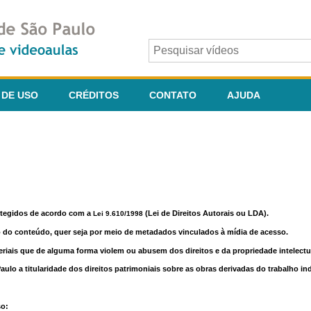
 DE USO
CRÉDITOS
CONTATO
AJUDA
otegidos de acordo com a
(Lei de Direitos Autorais ou LDA).
Lei 9.610/1998
o do conteúdo, quer seja por meio de metadados vinculados à mídia de acesso.
riais que de alguma forma violem ou abusem dos direitos e da propriedade intelectua
lo a titularidade dos direitos patrimoniais sobre as obras derivadas do trabalho in
so: