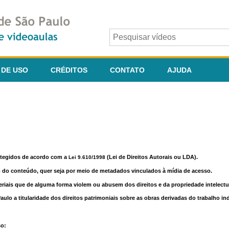
 DE USO
CRÉDITOS
CONTATO
AJUDA
otegidos de acordo com a
(Lei de Direitos Autorais ou LDA).
Lei 9.610/1998
o do conteúdo, quer seja por meio de metadados vinculados à mídia de acesso.
riais que de alguma forma violem ou abusem dos direitos e da propriedade intelectua
lo a titularidade dos direitos patrimoniais sobre as obras derivadas do trabalho in
so: