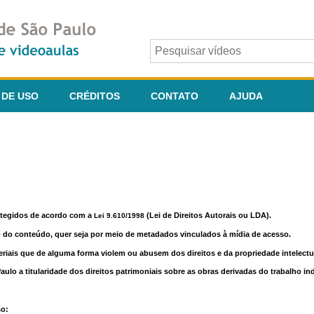
 DE USO
CRÉDITOS
CONTATO
AJUDA
otegidos de acordo com a
(Lei de Direitos Autorais ou LDA).
Lei 9.610/1998
o do conteúdo, quer seja por meio de metadados vinculados à mídia de acesso.
riais que de alguma forma violem ou abusem dos direitos e da propriedade intelectua
lo a titularidade dos direitos patrimoniais sobre as obras derivadas do trabalho in
so: