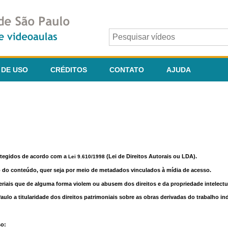
 DE USO
CRÉDITOS
CONTATO
AJUDA
otegidos de acordo com a
(Lei de Direitos Autorais ou LDA).
Lei 9.610/1998
o do conteúdo, quer seja por meio de metadados vinculados à mídia de acesso.
riais que de alguma forma violem ou abusem dos direitos e da propriedade intelectua
lo a titularidade dos direitos patrimoniais sobre as obras derivadas do trabalho in
so: