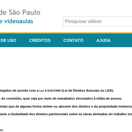
 DE USO
CRÉDITOS
CONTATO
AJUDA
otegidos de acordo com a
(Lei de Direitos Autorais ou LDA).
Lei 9.610/1998
o do conteúdo, quer seja por meio de metadados vinculados à mídia de acesso.
riais que de alguma forma violem ou abusem dos direitos e da propriedade intelectua
lo a titularidade dos direitos patrimoniais sobre as obras derivadas do trabalho in
so: