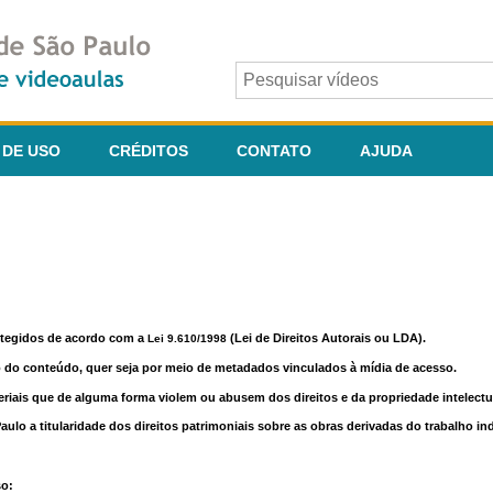
 DE USO
CRÉDITOS
CONTATO
AJUDA
otegidos de acordo com a
(Lei de Direitos Autorais ou LDA).
Lei 9.610/1998
o do conteúdo, quer seja por meio de metadados vinculados à mídia de acesso.
riais que de alguma forma violem ou abusem dos direitos e da propriedade intelectua
lo a titularidade dos direitos patrimoniais sobre as obras derivadas do trabalho in
so: