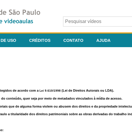
 DE USO
CRÉDITOS
CONTATO
AJUDA
otegidos de acordo com a
(Lei de Direitos Autorais ou LDA).
Lei 9.610/1998
o do conteúdo, quer seja por meio de metadados vinculados à mídia de acesso.
riais que de alguma forma violem ou abusem dos direitos e da propriedade intelectua
lo a titularidade dos direitos patrimoniais sobre as obras derivadas do trabalho in
so: